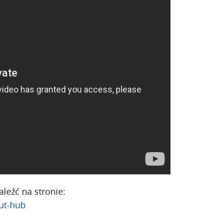
leźć na stronie:
fut-hub