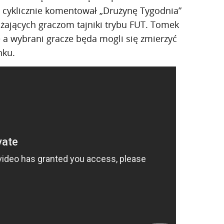
e cyklicznie komentował „Drużynę Tygodnia”
liżających graczom tajniki trybu FUT. Tomek
e a wybrani gracze będa mogli się zmierzyć
nku.