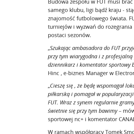
Budowa zespołu w FUT musi brać 
samego klubu, ligi bądź kraju - 
znajomość futbolowego świata. FU
turniejów i wyzwań do rozegrania 
postaci sezonów.
„
Szukając ambasadora do FUT przyję
przy tym wiarygodna i z profesjalną
dziennikarz i komentator sportowy 
Hinc , e-biznes Manager w Electron
„
Cieszę się , że będę wspomagał loka
piłkarską i pomagał w popularyzacji
FUT. Wraz z synem regularnie gramy
świetnie się przy tym bawimy
– mów
sportowej nc+ i komentator CANA
W ramach współpracy Tomek Smok