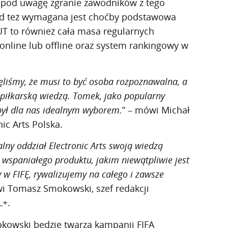
pod uwagę zgranie zawodników z tego
stąd też wymagana jest choćby podstawowa
T to również cała masa regularnych
online lub offline oraz system rankingowy w
liśmy, że musi to być osoba rozpoznawalna, a
 piłkarską wiedzą. Tomek, jako popularny
był dla nas idealnym wyborem.
” – mówi Michał
ic Arts Polska.
lny oddział Electronic Arts swoją wiedzą
 wspaniałego produktu, jakim niewątpliwie jest
 w FIFĘ, rywalizujemy na całego i zawsze
i Tomasz Smokowski, szef redakcji
L+.
owski będzie twarzą kampanii FIFA